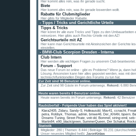
Hier kommt alles rein, was ihr gerade sucht.
Biete
Hier kommt alles rein, was ihr gerade loswerden wollt.
Rabatte für Clubmitglieder
Hier gibts für Mitglieder Rabatte.
-
Tipps / Tricks und Gerichtliche Urteile
Tipps & Tricks
Hier könnt ihr alle eure Tricks und Tipps zu den Umbauarbeiten 
reinsetzen. Hier gibts auch Rechts-Urteile mit den AZ!
Gerichtsurteile mit AZ
Hier kann man Gerichtsurteile mit Akteinzeichen der Gerichte le
einstellen.
-
BMW-Club Scorpion Dresden - Interna
Club Intern
Hier werden alle wichtigen Fragen zu unserem Club beantwortet.
Forum - Support
Das neue Forum ist online - gibt es Probleme? Wenn ja, dann holt
Lösung. Ansonsten kann hier alles gepostet werden, was mit den
technisch/funktionellen Dingen des Forums zu tun hat.
Zur Zeit sind 98 Benutzer online.
Zur Zeit sind 98 Gäste im Forum unterwegs.
Rekord:
6.880 Ben
Heute waren bereits 0 Benutzer online.
Heute waren bereits im Forum unterwegs.
Rekord:
42 Benutzer
Raubüberfall - Folgende User haben das Spiel aktiviert!
Klara2405
,
Zidaru
,
Sandy-S
,
Holleausdd
,
Mav41
,
ccnacht
,
Frea
petra
,
Robbyk
,
Thomas
,
admin
,
bmwe46
,
Der_KHAN
,
bjoern
,
Ba
Dreams-Tuning
,
Street Pirate
,
veit-dd
,
Bommel
,
string-emil
,
seb-
Martin84
,
e90_black/green
,
SummerQueen
,
Der Schakal
,
Rocka
E46_Coupe
,
Alpina B10
,
M3ALEX
,
Drama Queen
,
Manu
,
kreuzs
Statistik
lexy84
,
ogolny
,
BMWe30
,
Columbus101
,
Reaper
,
Cruizzzer
,
Nor
Mitglieder: 280 | Themen: 8.444 | Beiträge: 55.231 (durchschnittl
BMWjunge
,
Daniel
,
Z4 Co-Pilotin
,
1502
,
murmeltier008
,
Dave
,
E3
Unser neuestes Mitglied heißt:
JavonKinlaw
.