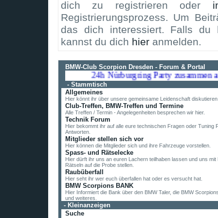
dich zu registrieren oder
i
Registrierungsprozess. Um Beit
das dich interessiert. Falls du 
kannst du dich
hier
anmelden.
BMW-Club Scorpion Dresden - Forum & Portal
24h Nürburgring Party zusammen am 1
-
Stammtisch
Allgemeines
Hier könnt ihr über unsere gemeinsame Leidenschaft diskutieren
Club-Treffen, BMW-Treffen und Termine
Alle Treffen / Termin - Angelegenheiten besprechen wir hier.
Technik Forum
Hier bekommt ihr auf alle eure technischen Fragen oder Tuning 
Antworten.
Mitglieder stellen sich vor
Hier können die Mitglieder sich und ihre Fahrzeuge vorstellen.
Spass- und Rätselecke
Hier dürft ihr uns an euren Lachern teilhaben lassen und uns mit k
Rätseln auf die Probe stellen.
Raubüberfall
Hier seht ihr wer euch überfallen hat oder es versucht hat.
BMW Scorpions BANK
Hier Informiert die Bank über den BMW Taler, die BMW Scorpion
und weiteres.
-
Kleinanzeigen
Suche