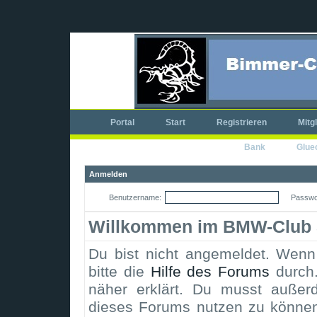
Portal
Start
Registrieren
Mitg
Bank
Glue
Anmelden
Benutzername:
Passwo
Willkommen im BMW-Club 
Du bist nicht angemeldet. Wenn d
bitte die
Hilfe des Forums
durch.
näher erklärt. Du musst außerd
dieses Forums nutzen zu könne