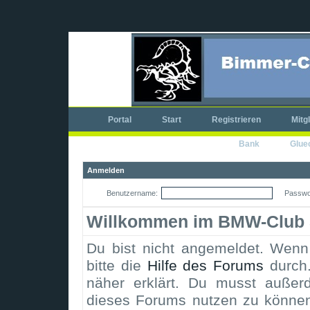
Portal
Start
Registrieren
Mitg
Bank
Glue
Anmelden
Benutzername:
Passwo
Willkommen im BMW-Club 
Du bist nicht angemeldet. Wenn d
bitte die
Hilfe des Forums
durch.
näher erklärt. Du musst außerd
dieses Forums nutzen zu könne