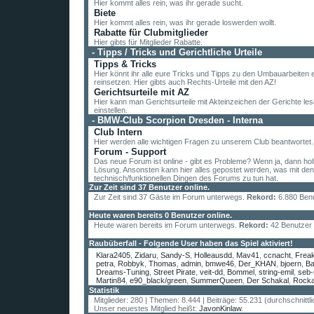
Hier kommt alles rein, was ihr gerade sucht.
Biete
Hier kommt alles rein, was ihr gerade loswerden wollt.
Rabatte für Clubmitglieder
Hier gibts für Mitglieder Rabatte.
-
Tipps / Tricks und Gerichtliche Urteile
Tipps & Tricks
Hier könnt ihr alle eure Tricks und Tipps zu den Umbauarbeiten 
reinsetzen. Hier gibts auch Rechts-Urteile mit den AZ!
Gerichtsurteile mit AZ
Hier kann man Gerichtsurteile mit Akteinzeichen der Gerichte le
einstellen.
-
BMW-Club Scorpion Dresden - Interna
Club Intern
Hier werden alle wichtigen Fragen zu unserem Club beantwortet.
Forum - Support
Das neue Forum ist online - gibt es Probleme? Wenn ja, dann holt
Lösung. Ansonsten kann hier alles gepostet werden, was mit den
technisch/funktionellen Dingen des Forums zu tun hat.
Zur Zeit sind 37 Benutzer online.
Zur Zeit sind 37 Gäste im Forum unterwegs.
Rekord:
6.880 Ben
Heute waren bereits 0 Benutzer online.
Heute waren bereits im Forum unterwegs.
Rekord:
42 Benutzer
Raubüberfall - Folgende User haben das Spiel aktiviert!
Klara2405
,
Zidaru
,
Sandy-S
,
Holleausdd
,
Mav41
,
ccnacht
,
Frea
petra
,
Robbyk
,
Thomas
,
admin
,
bmwe46
,
Der_KHAN
,
bjoern
,
Ba
Dreams-Tuning
,
Street Pirate
,
veit-dd
,
Bommel
,
string-emil
,
seb-
Martin84
,
e90_black/green
,
SummerQueen
,
Der Schakal
,
Rocka
E46_Coupe
,
Alpina B10
,
M3ALEX
,
Drama Queen
,
Manu
,
kreuzs
Statistik
lexy84
,
ogolny
,
BMWe30
,
Columbus101
,
Reaper
,
Cruizzzer
,
Nor
Mitglieder: 280 | Themen: 8.444 | Beiträge: 55.231 (durchschnittl
BMWjunge
,
Daniel
,
Z4 Co-Pilotin
,
1502
,
murmeltier008
,
Dave
,
E3
Unser neuestes Mitglied heißt:
JavonKinlaw
.