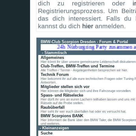
dich zu registrieren oder
i
Registrierungsprozess. Um Beit
das dich interessiert. Falls du 
kannst du dich
hier
anmelden.
BMW-Club Scorpion Dresden - Forum & Portal
24h Nürburgring Party zusammen am 1
-
Stammtisch
Allgemeines
Hier könnt ihr über unsere gemeinsame Leidenschaft diskutieren
Club-Treffen, BMW-Treffen und Termine
Alle Treffen / Termin - Angelegenheiten besprechen wir hier.
Technik Forum
Hier bekommt ihr auf alle eure technischen Fragen oder Tuning 
Antworten.
Mitglieder stellen sich vor
Hier können die Mitglieder sich und ihre Fahrzeuge vorstellen.
Spass- und Rätselecke
Hier dürft ihr uns an euren Lachern teilhaben lassen und uns mit k
Rätseln auf die Probe stellen.
Raubüberfall
Hier seht ihr wer euch überfallen hat oder es versucht hat.
BMW Scorpions BANK
Hier Informiert die Bank über den BMW Taler, die BMW Scorpion
und weiteres.
-
Kleinanzeigen
Suche