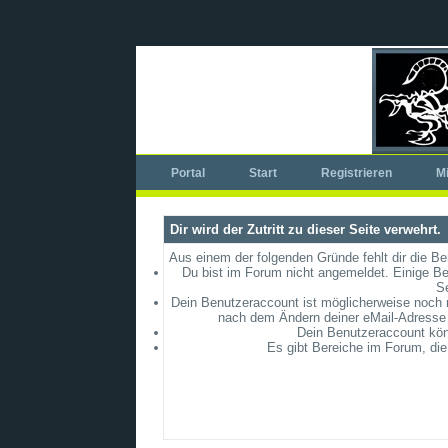
Portal
Start
Registrieren
Mi
Dir wird der Zutritt zu dieser Seite verwehrt.
Aus einem der folgenden Gründe fehlt dir die Be
Du bist im Forum nicht angemeldet. Einige Be
S
Dein Benutzeraccount ist möglicherweise noch ni
nach dem Ändern deiner eMail-Adresse 
Dein Benutzeraccount könn
Es gibt Bereiche im Forum, die