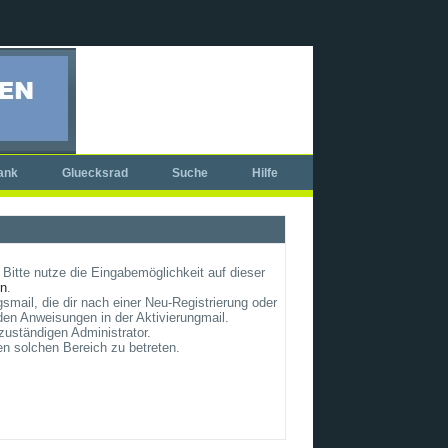
ank
Gluecksrad
Suche
Hilfe
Bitte nutze die Eingabemöglichkeit auf dieser
un
.
smail, die dir nach einer Neu-Registrierung oder
en Anweisungen in der Aktivierungmail.
zuständigen Administrator.
en solchen Bereich zu betreten.