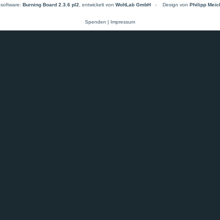
software:
Burning Board 2.3.6 pl2
, entwickelt von
WoltLab GmbH
-
Design von
Philipp Mei
Spenden
|
Impressum