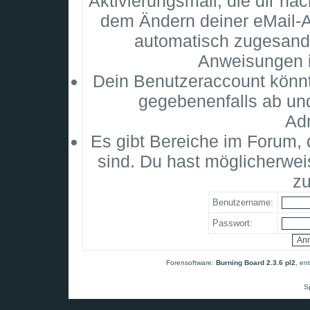
Aktivierungsmail, die dir na
dem Ändern deiner eMail-
automatisch zugesandt
Anweisungen i
Dein Benutzeraccount könnt
gegebenenfalls ab un
Adm
Es gibt Bereiche im Forum,
sind. Du hast möglicherwei
zu
Benutzername:
Passwort:
Forensoftware:
Burning Board 2.3.6 pl2
, en
S