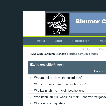
Portal
Start
Registrieren
Mitg
Bank
Glue
BMW-Club Scorpion Dresden
» Häufig gestellte Fragen
Häufig gestellte Fragen
Das For
»
Warum sollte ich mich registrieren?
»
Werden Cookies vom Forum benutzt?
»
Wie kann ich mein Profil bearbeiten?
»
Was kann ich tun, wenn ich mein Passwort vergess
»
Wofür ist die Signatur?