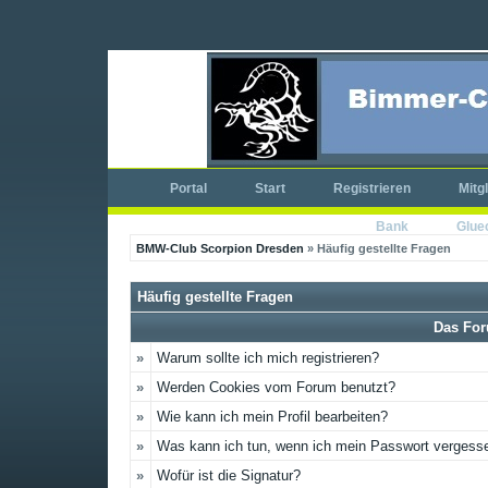
Portal
Start
Registrieren
Mitg
Bank
Glue
BMW-Club Scorpion Dresden
» Häufig gestellte Fragen
Häufig gestellte Fragen
Das For
»
Warum sollte ich mich registrieren?
»
Werden Cookies vom Forum benutzt?
»
Wie kann ich mein Profil bearbeiten?
»
Was kann ich tun, wenn ich mein Passwort vergess
»
Wofür ist die Signatur?