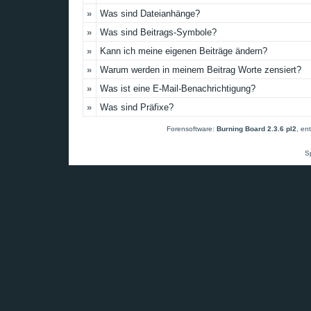
»
Was sind Dateianhänge?
»
Was sind Beitrags-Symbole?
»
Kann ich meine eigenen Beiträge ändern?
»
Warum werden in meinem Beitrag Worte zensiert?
»
Was ist eine E-Mail-Benachrichtigung?
»
Was sind Präfixe?
Forensoftware:
Burning Board 2.3.6 pl2
, en
S