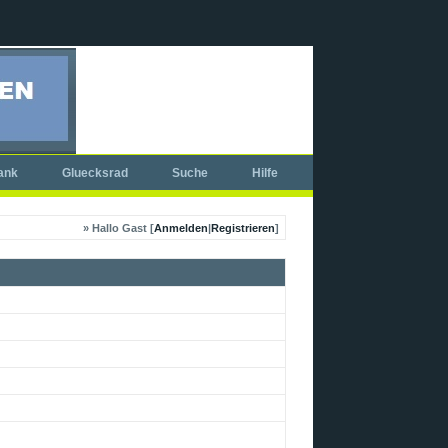
ank
Gluecksrad
Suche
Hilfe
» Hallo Gast [
Anmelden
|
Registrieren
]