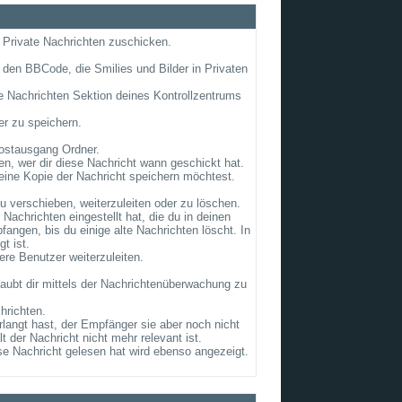
g Private Nachrichten zuschicken.
 den BBCode, die Smilies und Bilder in Privaten
ate Nachrichten Sektion deines Kontrollzentrums
er zu speichern.
ostausgang Ordner.
n, wer dir diese Nachricht wann geschickt hat.
eine Kopie der Nachricht speichern möchtest.
 verschieben, weiterzuleiten oder zu löschen.
achrichten eingestellt hat, die du in deinen
ngen, bis du einige alte Nachrichten löscht. In
t ist.
ere Benutzer weiterzuleiten.
laubt dir mittels der Nachrichtenüberwachung zu
hrichten.
rlangt hast, der Empfänger sie aber noch nicht
 der Nachricht nicht mehr relevant ist.
se Nachricht gelesen hat wird ebenso angezeigt.