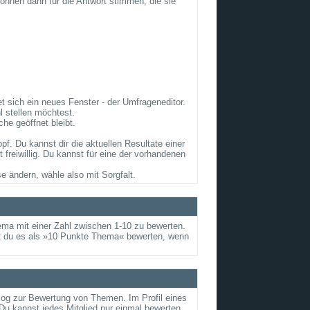
önnen dann für die Antwort stimmen, die sie
 sich ein neues Fenster - der Umfrageneditor.
 stellen möchtest.
he geöffnet bleibt.
. Du kannst dir die aktuellen Resultate einer
reiwillig. Du kannst für eine der vorhandenen
e ändern, wähle also mit Sorgfalt.
ema mit einer Zahl zwischen 1-10 zu bewerten.
nst du es als »10 Punkte Thema« bewerten, wenn
alog zur Bewertung von Themen. Im Profil eines
u kannst jedes Mitglied nur einmal bewerten.