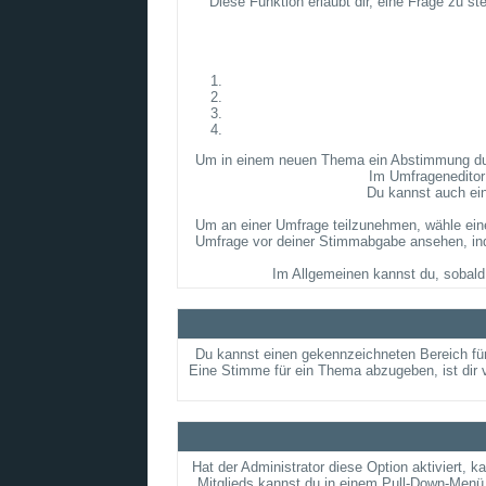
Diese Funktion erlaubt dir, eine Frage zu 
Um in einem neuen Thema ein Abstimmung durch
Im Umfrageneditor 
Du kannst auch ein
Um an einer Umfrage teilzunehmen, wähle eine
Umfrage vor deiner Stimmabgabe ansehen, indem
Im Allgemeinen kannst du, sobald 
Du kannst einen gekennzeichneten Bereich für
Eine Stimme für ein Thema abzugeben, ist dir 
Hat der Administrator diese Option aktiviert, 
Mitglieds kannst du in einem Pull-Down-Menü