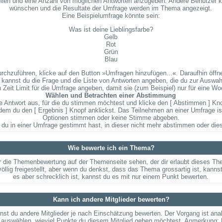
stellen und eine Anzahl von möglichen Antworten anzugeben. Andere Benutzer k
wünschen und die Resultate der Umfrage werden im Thema angezeigt.
Eine Beispielumfrage könnte sein:
Was ist deine Lieblingsfarbe?
Gelb
Rot
Grün
Blau
zuführen, klicke auf den Button »Umfragen hinzufügen...«. Daraufhin öffnet
kannst du die Frage und die Liste von Antworten angeben, die du zur Auswahl
 Zeit Limit für die Umfrage angeben, damit sie (zum Beispiel) nur für eine Woc
Wählen und Betrachten einer Abstimmung
 Antwort aus, für die du stimmen möchtest und klicke den [ Abstimmen ] Knopf
 du den [ Ergebnis ] Knopf anklickst. Das Teilnehmen an einer Umfrage ist f
Optionen stimmen oder keine Stimme abgeben.
du in einer Umfrage gestimmt hast, in dieser nicht mehr abstimmen oder dies
Wie bewerte ich ein Thema?
 die Themenbewertung auf der Themenseite sehen, der dir erlaubt dieses Th
völlig freigestellt, aber wenn du denkst, dass das Thema grossartig ist, kan
es aber schrecklich ist, kannst du es mit nur einem Punkt bewerten.
Kann ich andere Mitglieder bewerten?
kanst du andere Mitglieder je nach Einschätzung bewerten. Der Vorgang ist an
 auswählen, wieviel Punkte du diesem Mitglied geben möchtest. Anmerkung: D