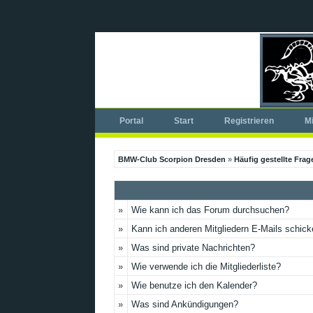
Portal
Start
Registrieren
Mi
BMW-Club Scorpion Dresden
»
Häufig gestellte Frag
»
Wie kann ich das Forum durchsuchen?
»
Kann ich anderen Mitgliedern E-Mails schic
»
Was sind private Nachrichten?
»
Wie verwende ich die Mitgliederliste?
»
Wie benutze ich den Kalender?
»
Was sind Ankündigungen?