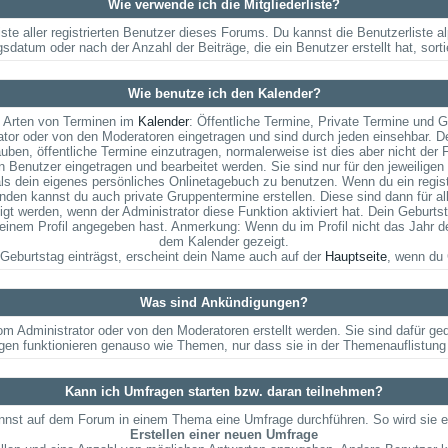
Wie verwende ich die Mitgliederliste?
iste aller registrierten Benutzer dieses Forums. Du kannst die Benutzerlist
gsdatum oder nach der Anzahl der Beiträge, die ein Benutzer erstellt hat, sorti
Wie benutze ich den Kalender?
i Arten von Terminen im
Kalender
: Öffentliche Termine, Private Termine und 
or oder von den Moderatoren eingetragen und sind durch jeden einsehbar. D
auben, öffentliche Termine einzutragen, normalerweise ist dies aber nicht der F
 Benutzer eingetragen und bearbeitet werden. Sie sind nur für den jeweiligen 
als dein eigenes persönliches Onlinetagebuch zu benutzen. Wenn du ein regist
den kannst du auch private Gruppentermine erstellen. Diese sind dann für all
 werden, wenn der Administrator diese Funktion aktiviert hat. Dein Geburts
nem Profil angegeben hast. Anmerkung: Wenn du im Profil nicht das Jahr deine
dem Kalender gezeigt.
Geburtstag einträgst, erscheint dein Name auch auf der
Hauptseite
, wenn du 
Was sind Ankündigungen?
om Administrator oder von den Moderatoren erstellt werden. Sie sind dafür g
gen funktionieren genauso wie Themen, nur dass sie in der Themenauflistung
Kann ich Umfragen starten bzw. daran teilnehmen?
nst auf dem Forum in einem Thema eine Umfrage durchführen. So wird sie ers
Erstellen einer neuen Umfrage