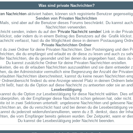
Was sind private Nachrichten?
ten Nachrichten
aktiviert haben, können sich registrierte Benutzer gegenseiti
Senden von Privaten Nachrichten
E-Mails, sind aber auf die Benutzer dieses Forums beschränkt. Du kannst auch
Nachrichten verwenden.
hricht senden, indem du auf den '
Private Nachricht senden
' Link in der Priv
klickst, oder indem du in einem Beitrag des Benutzers auf die
Grafik klickst.
chricht verfasst, hast du die Möglichkeit diese in deinem Postausgang Ordn
Private Nachrichten Ordner
 du zwei Ordner für deine Privaten Nachrichten. Den Posteingang und den P
richten, die du empfängst und erlaubt es dir diese zu lesen und auch zu sehe
ller Nachrichten, die du gesendet und bei denen du angegeben hast, dass du 
Du kannst zusätzliche Ordner für deine Privaten Nachrichten erstellen.
eiten, die es dir erlauben Nachrichten auszuwählen und sie dann entweder zu
en, da der Administrator vermutlich eine Begrenzung der Anzahl der Privaten N
rlaubten Nachrichten überschreitest, kannst du keine neuen Nachrichten empfa
r Ordnerübersicht findest du eine Anzeige wieviel Platz in deinen Ordnern beleg
t ließt, hast du die Option auf diese Nachricht zu antworten oder sie an and
Lesebestätigung
annst du die Option zur Lesebestätigung für diese Nachricht wählen. Dies er
überprüfen, ob der Empfänger diese Nachricht schon gelesen hat, oder nicht.
ite ist in zwei Sektionen unterteilt: ungelesene Nachrichten und gelesene Nac
chrichten an, die du verschickt hast und bei denen du die Lesebestätigung ve
nnst du jederzeit widerrufen/annullieren, wenn du z.B. denkst, dass der Inhalt
chten, die vom Empfänger bereits gelesen wurden. Der Zeitpunkt, wann er die
Du kannst die Lesebestätigung jeder Nachricht beenden.