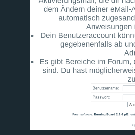
Aktivierungsmail, die dir na
dem Ändern deiner eMail-
automatisch zugesandt
Anweisungen i
Dein Benutzeraccount könnt
gegebenenfalls ab un
Adm
Es gibt Bereiche im Forum,
sind. Du hast möglicherwei
zu
Benutzername:
Passwort:
Forensoftware:
Burning Board 2.3.6 pl2
, en
S