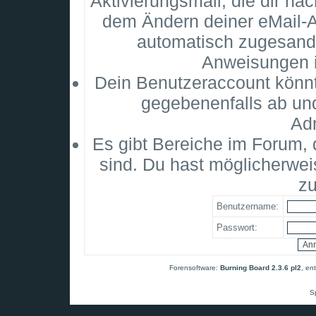
Aktivierungsmail, die dir na
dem Ändern deiner eMail-
automatisch zugesandt
Anweisungen i
Dein Benutzeraccount könnt
gegebenenfalls ab un
Adm
Es gibt Bereiche im Forum,
sind. Du hast möglicherwei
zu
Benutzername:
Passwort:
Forensoftware:
Burning Board 2.3.6 pl2
, en
S