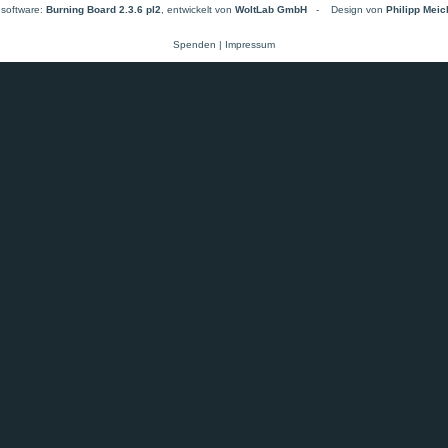
software:
Burning Board 2.3.6 pl2
, entwickelt von
WoltLab GmbH
-
Design von
Philipp Mei
Spenden
|
Impressum