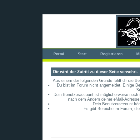
Portal
Start
Registrieren
Mi
Dir wird der Zutritt zu dieser Seite verwehrt.
Aus einem der folgenden Gründe fehlt dir die Be
Du bist im Forum nicht angemeldet. Einige Be
S
Dein Benutzeraccount ist möglicherweise noch ni
nach dem Ändern deiner eMail-Adresse 
Dein Benutzeraccount könn
Es gibt Bereiche im Forum, die