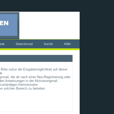
ank
Gluecksrad
Suche
Hilfe
Bitte nutze die Eingabemöglichkeit auf dieser
un
.
smail, die dir nach einer Neu-Registrierung oder
en Anweisungen in der Aktivierungmail.
zuständigen Administrator.
en solchen Bereich zu betreten.