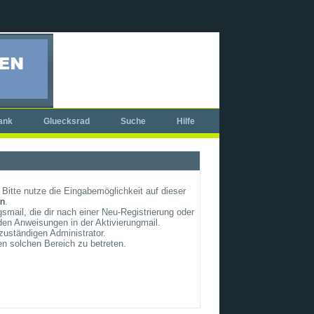
ank
Gluecksrad
Suche
Hilfe
Bitte nutze die Eingabemöglichkeit auf dieser
un
.
smail, die dir nach einer Neu-Registrierung oder
en Anweisungen in der Aktivierungmail.
zuständigen Administrator.
en solchen Bereich zu betreten.