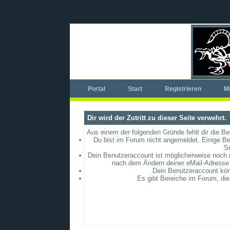
Portal
Start
Registrieren
Mi
Dir wird der Zutritt zu dieser Seite verwehrt.
Aus einem der folgenden Gründe fehlt dir die Be
Du bist im Forum nicht angemeldet. Einige Be
S
Dein Benutzeraccount ist möglicherweise noch ni
nach dem Ändern deiner eMail-Adresse 
Dein Benutzeraccount könn
Es gibt Bereiche im Forum, die