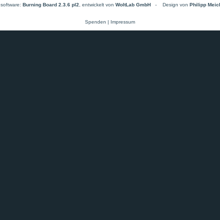
software:
Burning Board 2.3.6 pl2
, entwickelt von
WoltLab GmbH
-
Design von
Philipp Mei
Spenden
|
Impressum