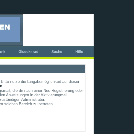
ank
Gluecksrad
Suche
Hilfe
Bitte nutze die Eingabemöglichkeit auf dieser
un
.
smail, die dir nach einer Neu-Registrierung oder
en Anweisungen in der Aktivierungmail.
zuständigen Administrator.
en solchen Bereich zu betreten.