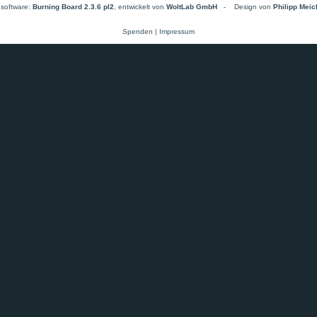
software:
Burning Board 2.3.6 pl2
, entwickelt von
WoltLab GmbH
-
Design von
Philipp Mei
Spenden
|
Impressum