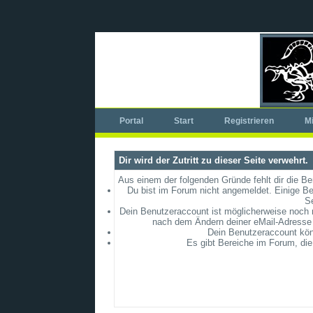
Portal
Start
Registrieren
Mi
Dir wird der Zutritt zu dieser Seite verwehrt.
Aus einem der folgenden Gründe fehlt dir die Be
Du bist im Forum nicht angemeldet. Einige Be
S
Dein Benutzeraccount ist möglicherweise noch ni
nach dem Ändern deiner eMail-Adresse 
Dein Benutzeraccount könn
Es gibt Bereiche im Forum, die