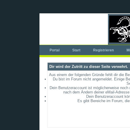
Portal
Start
Registrieren
Mi
Dir wird der Zutritt zu dieser Seite verwehrt.
Aus einem der folgenden Gründe fehlt dir die Be
Du bist im Forum nicht angemeldet. Einige Be
S
Dein Benutzeraccount ist möglicherweise noch ni
nach dem Ändern deiner eMail-Adresse 
Dein Benutzeraccount könn
Es gibt Bereiche im Forum, die