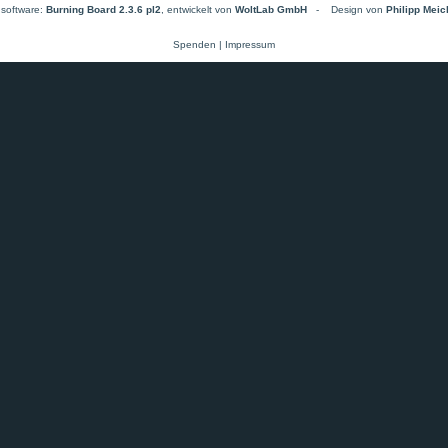
software:
Burning Board 2.3.6 pl2
, entwickelt von
WoltLab GmbH
-
Design von
Philipp Mei
Spenden
|
Impressum