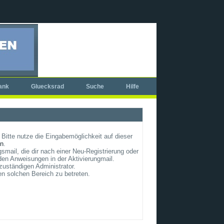
ank
Gluecksrad
Suche
Hilfe
Bitte nutze die Eingabemöglichkeit auf dieser
un
.
smail, die dir nach einer Neu-Registrierung oder
en Anweisungen in der Aktivierungmail.
zuständigen Administrator.
en solchen Bereich zu betreten.