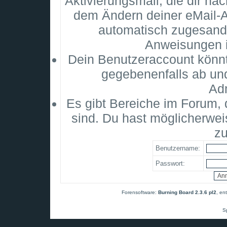
Aktivierungsmail, die dir na
dem Ändern deiner eMail-
automatisch zugesandt
Anweisungen i
Dein Benutzeraccount könnt
gegebenenfalls ab un
Adm
Es gibt Bereiche im Forum,
sind. Du hast möglicherwei
zu
Benutzername:
Passwort:
Forensoftware:
Burning Board 2.3.6 pl2
, en
S