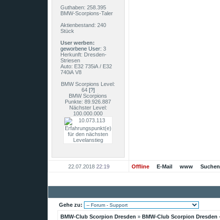
Guthaben: 258.395
BMW-Scorpions-Taler
Aktienbestand: 240
Stück
User werben:
geworbene User:
3
Herkunft: Dresden-
Striesen
Auto: E32 735iA / E32
740iA V8
BMW Scorpions Level:
64
[?]
BMW Scorpions
Punkte: 89.926.887
Nächster Level:
100.000.000
22.07.2018
22:19
Offline
E-Mail
www
Suchen
Gehe zu:
BMW-Club Scorpion Dresden
»
BMW-Club Scorpion Dresden -