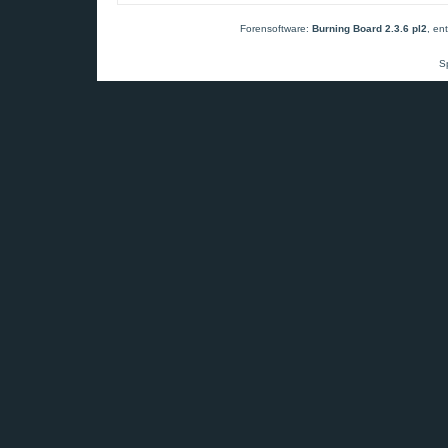
Forensoftware:
Burning Board 2.3.6 pl2
, en
S