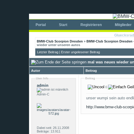
Portal
Start
Registrieren
Mitglieder
Gluecksrad
BMW-Club Scorpion Dresden
»
BMW-Club Scorpion Dresden -
wieder unter unseren autos
Letzter Beitrag
|
Erster ungelesener Beitrag
mal was neues wieder un
Autor
Beitrag
User Info
Beitrag
admin
0
Admin-C
unser wumpi sein auto end
http://www.bmw-club-scorpi
Dabei seit: 26.11.2008
Beiträge: 13.911