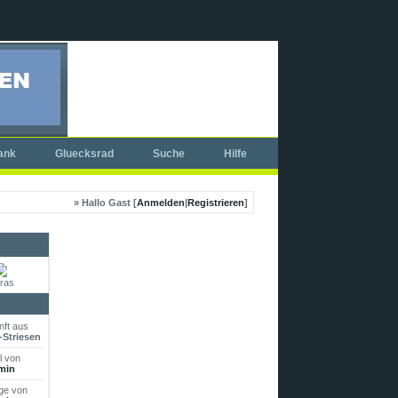
ank
Gluecksrad
Suche
Hilfe
» Hallo Gast [
Anmelden
|
Registrieren
]
ras
ft aus
Striesen
l von
min
ge von