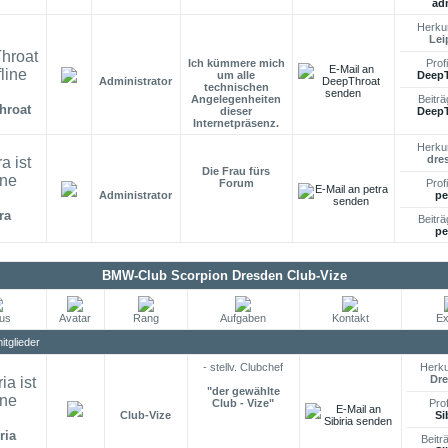
ad
Herkun
Lei
Ich kümmere mich
Profi
um alle
DeepT
Administrator
technischen
Angelegenheiten
Beiträ
hroat
dieser
DeepT
Internetpräsenz.
Herkun
dre
Die Frau fürs
Forum
Profi
Administrator
pe
ra
Beiträ
pe
BMW-Club Scorpion Dresden Club-Vize
tus
Avatar
Rang
Aufgaben
Kontakt
Ex
tglieder
- stellv. Clubchef
Herku
Dr
"der gewählte
Club - Vize"
Prof
Club-Vize
Si
ria
Beitr