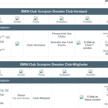
Si
BMW-Club Scorpion Dresden Club-Vorstand
tus
Avatar
Rang
Aufgaben
Kontakt
E
tglieder
Finanzchef des
Herk
Clubs
Verwalte das Club
Pr
Club-Vorstand
Konto
C
s^^
Beit
C
BMW-Club Scorpion Dresden Club-Mitglieder
tus
Avatar
Rang
Aufgaben
Kontakt
tglieder
He
Diana
P
hat kein Avatar
Club-Mitglied
na
Be