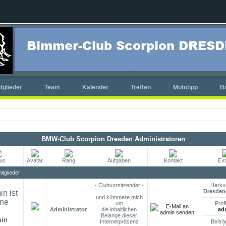
tglieder
Team
Kalender
Treffen
Mototipp
B
BMW-Club Scorpion Dresden Administratoren
tus
Avatar
Rang
Aufgaben
Kontakt
Ext
tglieder
- Clubvorsitzender -
Herkun
Dresden-
und kümmere mich
um
Profi
Administrator
die inhaltlichen
ad
Belange dieser
in
Internetpräsenz
Beiträ