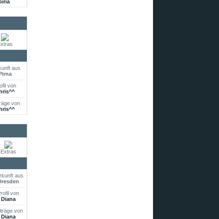
biria
xtras
unft aus
Pirna
ofil von
hris^^
räge von
hris^^
Extras
rkunft aus
Dresden
rofil von
Diana
iträge von
Diana