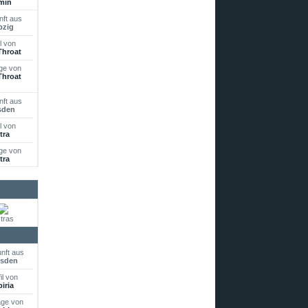
min
ft aus
pzig
l von
hroat
ge von
hroat
ft aus
sden
l von
tra
ge von
tra
tras
nft aus
esden
il von
biria
äge von