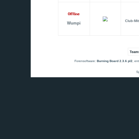
Club-Mit
Wumpi
Teams
Forensoftware:
Burning Board 2.3.6 pl2
, en
S