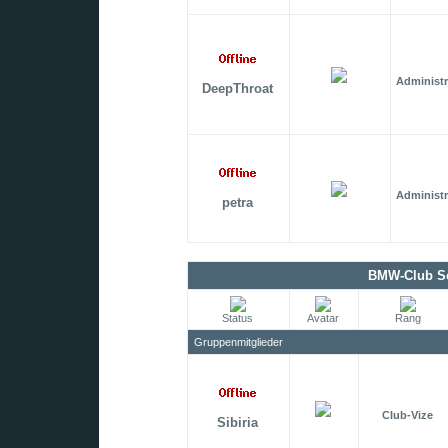
Administr
DeepThroat
Administr
petra
BMW-Club Sc
Status
Avatar
Rang
Gruppenmitglieder
Club-Vize
Sibiria