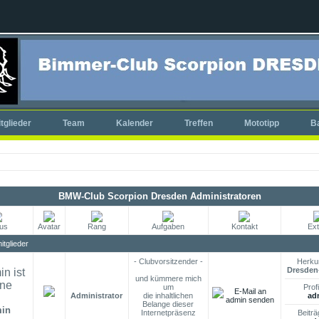
tglieder
Team
Kalender
Treffen
Mototipp
B
BMW-Club Scorpion Dresden Administratoren
tus
Avatar
Rang
Aufgaben
Kontakt
Ext
tglieder
- Clubvorsitzender -
Herkun
Dresden-
und kümmere mich
um
Profi
Administrator
die inhaltlichen
ad
Belange dieser
in
Internetpräsenz
Beiträ