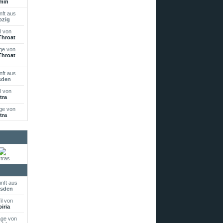
min
ft aus
pzig
l von
hroat
ge von
hroat
ft aus
sden
l von
tra
ge von
tra
tras
nft aus
esden
il von
biria
äge von