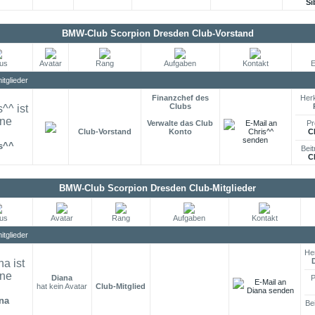
Si
BMW-Club Scorpion Dresden Club-Vorstand
tus
Avatar
Rang
Aufgaben
Kontakt
E
tglieder
Finanzchef des
Herk
Clubs
Verwalte das Club
Pr
Club-Vorstand
Konto
C
s^^
Beit
C
BMW-Club Scorpion Dresden Club-Mitglieder
tus
Avatar
Rang
Aufgaben
Kontakt
tglieder
He
Diana
P
hat kein Avatar
Club-Mitglied
na
Be