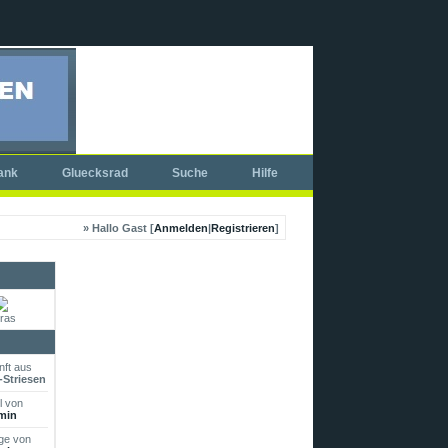
ank
Gluecksrad
Suche
Hilfe
» Hallo Gast [
Anmelden
|
Registrieren
]
ras
ft aus
Striesen
l von
min
ge von