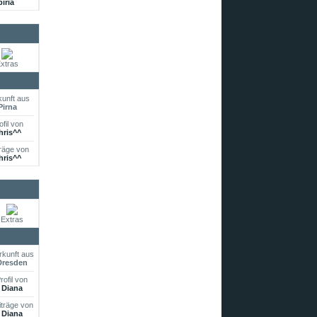
biria
xtras
unft aus
Pirna
ofil von
hris^^
räge von
hris^^
Extras
rkunft aus
Dresden
rofil von
Diana
iträge von
Diana