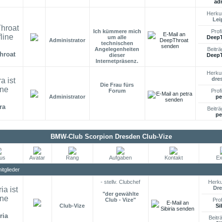
ad
Herkun
Lei
Ich kümmere mich
Profi
um alle
DeepT
Administrator
technischen
Angelegenheiten
Beiträ
hroat
dieser
DeepT
Internetpräsenz.
Herkun
dre
Die Frau fürs
Forum
Profi
Administrator
pe
ra
Beiträ
pe
BMW-Club Scorpion Dresden Club-Vize
tus
Avatar
Rang
Aufgaben
Kontakt
Ex
tglieder
- stellv. Clubchef
Herku
Dr
"der gewählte
Club - Vize"
Prof
Club-Vize
Si
ria
Beitr